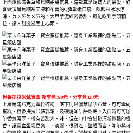
上面還佈滿香草和焦糖甜甜氣息，這款真是螞蟻人的最愛。好
喜歡頂層焦糖寒天凍和布蕾的Q彈軟嫩口感，吃起來冰冰涼
涼、ㄉㄨㄞㄉㄨㄞ的。大甲芋泥綿密香甜，還能吃到芋頭顆
粒，讓人甜滋滋喜上心頭。
橙香提拉米蘇寶盒 獨享盒190元，分享盒320元
上層鋪滿巧克力顆粒碎粉，底下則是濃萃咖啡布蕾、可可雪紡
蛋糕、橙香提拉米蘇乳霜，及碳燒咖啡餅乾底。入口時可可咖
啡香氣濃厚，帶有苦甜大人味，但在口中會迸發清新微酸的橙
香，讓寶盒蛋糕更爽口、淡麗、很耐吃。整體而言，咖啡與可
可的風格強烈，吃得到布蕾、蛋糕、餅乾多重口感，畫龍點睛