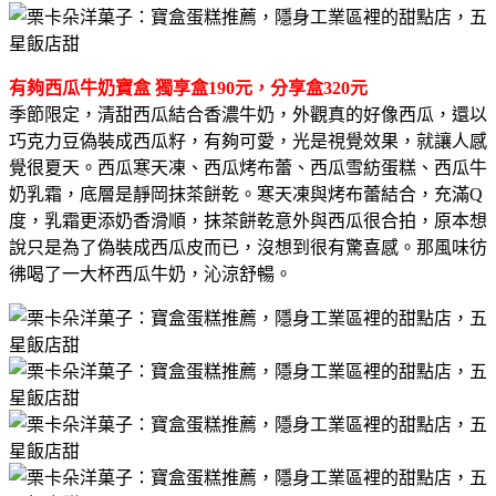
有夠西瓜牛奶寶盒 獨享盒190元，分享盒320元
季節限定，清甜西瓜結合香濃牛奶，外觀真的好像西瓜，還以
巧克力豆偽裝成西瓜籽，有夠可愛，光是視覺效果，就讓人感
覺很夏天。西瓜寒天凍、西瓜烤布蕾、西瓜雪紡蛋糕、西瓜牛
奶乳霜，底層是靜岡抹茶餅乾。寒天凍與烤布蕾結合，充滿Q
度，乳霜更添奶香滑順，抹茶餅乾意外與西瓜很合拍，原本想
說只是為了偽裝成西瓜皮而已，沒想到很有驚喜感。那風味彷
彿喝了一大杯西瓜牛奶，沁涼舒暢。