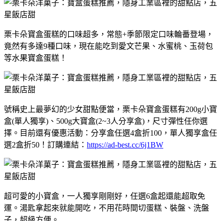
栗卡朵寶盒蛋糕的口味超多，常態+季節限定口味輪番登場，
竟然有多達9種口味，現在能吃到愛文芒果、水蜜桃、玉荷包
等水果寶盒蛋糕！
號稱史上最夢幻的少女甜點便當，栗卡朵寶盒蛋糕有200g小寶
盒(單人獨享)、500g大寶盒(2~3人分享盒)，尺寸彈性任你選
擇。目前還有優惠活動：分享盒任選4盒折100，單人獨享盒任
選2盒折50！訂購連結：
https://ad-best.cc/6j1BW
超可愛的小寶盒，一人獨享剛剛好，任選6盒起還能超取免
運。湯匙拿起來就能開吃，不用花時間切蛋糕、裝盤、洗盤
子，超級方便。