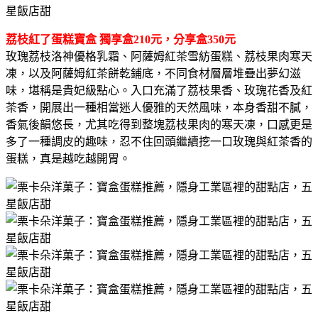
荔枝紅了蛋糕寶盒 獨享盒210元，分享盒350元
玫瑰荔枝洛神優格乳霜、阿薩姆紅茶雪紡蛋糕、荔枝果肉寒天
凍，以及阿薩姆紅茶餅乾鋪底，不同食材層層堆疊出夢幻滋
味，堪稱是貴妃級點心。入口充滿了荔枝果香、玫瑰花香及紅
茶香，開展出一種相當迷人優雅的天然風味，本身香甜不膩，
香氣後韻悠長，尤其吃得到整塊荔枝果肉的寒天凍，口感更是
多了一種調皮的趣味，忍不住回頭繼續挖一口玫瑰與紅茶香的
蛋糕，真是越吃越開胃。