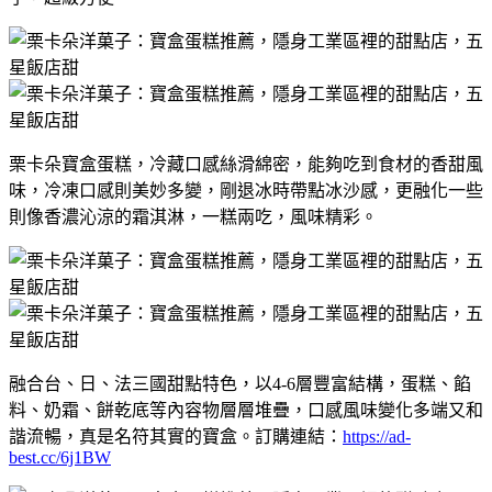
栗卡朵寶盒蛋糕，冷藏口感絲滑綿密，能夠吃到食材的香甜風
味，冷凍口感則美妙多變，剛退冰時帶點冰沙感，更融化一些
則像香濃沁涼的霜淇淋，一糕兩吃，風味精彩。
融合台、日、法三國甜點特色，以4-6層豐富結構，蛋糕、餡
料、奶霜、餅乾底等內容物層層堆疊，口感風味變化多端又和
諧流暢，真是名符其實的寶盒。訂購連結：
https://ad-
best.cc/6j1BW