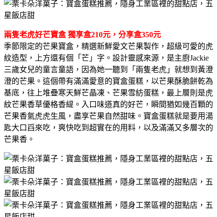
兩隻老虎好芒寶盒 獨享盒210元，分享盒350元
季節限定的芒果寶盒，精選新鮮愛文芒果製作，超級可愛的虎
紋造型，上方還有個「芒」字。設計靈感來源，是主廚Jackie
三歲女兒的童言童語，因為她一聽到「兩隻老虎」就想到黃澄
澄的芒果。這個帶有滿滿愛意的寶盒蛋糕，以芒果酥脆餅乾為
基底，往上堆疊寒天鮮芒晶凍、芒果雪紡蛋糕，最上層則是虎
紋芒果香草優格香緹。入口味道真的好芒，瞬間猶如幾百顆的
芒果香氣虎虎生風，盡享芒果自然甜味。寶盒蛋糕就是要用湯
匙大口舀來吃，爽快吃到超實在的用料，以及滿滿又多層次的
芒果香。