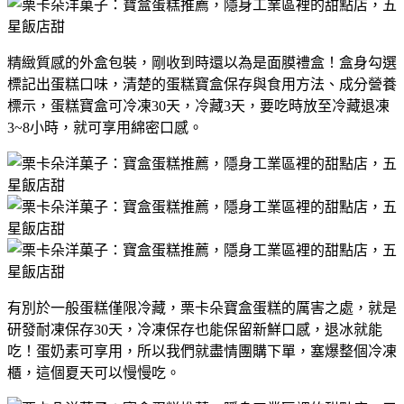
精緻質感的外盒包裝，剛收到時還以為是面膜禮盒！盒身勾選
標記出蛋糕口味，清楚的蛋糕寶盒保存與食用方法、成分營養
標示，蛋糕寶盒可冷凍30天，冷藏3天，要吃時放至冷藏退凍
3~8小時，就可享用綿密口感。
有別於一般蛋糕僅限冷藏，栗卡朵寶盒蛋糕的厲害之處，就是
研發耐凍保存30天，冷凍保存也能保留新鮮口感，退冰就能
吃！蛋奶素可享用，所以我們就盡情團購下單，塞爆整個冷凍
櫃，這個夏天可以慢慢吃。