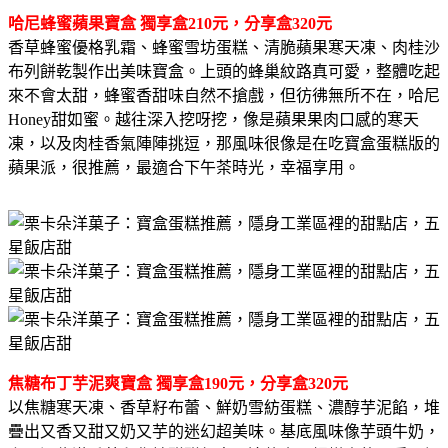
哈尼蜂蜜蘋果寶盒 獨享盒210元，分享盒320元
香草蜂蜜優格乳霜、蜂蜜雪坊蛋糕、清脆蘋果寒天凍、肉桂沙
布列餅乾製作出美味寶盒。上頭的蜂巢紋路真可愛，整體吃起
來不會太甜，蜂蜜香甜味自然不搶戲，但彷彿無所不在，哈尼
Honey甜如蜜。越往深入挖呀挖，像是蘋果果肉口感的寒天
凍，以及肉桂香氣陣陣挑逗，那風味很像是在吃寶盒蛋糕版的
蘋果派，很推薦，最適合下午茶時光，幸福享用。
焦糖布丁芋泥爽寶盒 獨享盒190元，分享盒320元
以焦糖寒天凍、香草籽布蕾、鮮奶雪紡蛋糕、濃醇芋泥餡，堆
疊出又香又甜又奶又芋的迷幻超美味。基底風味像芋頭牛奶，