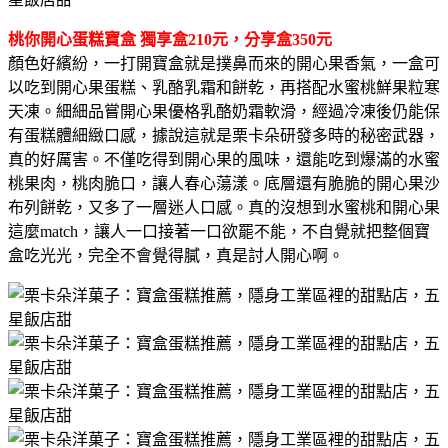
桃你開心蛋糕寶盒 獨享盒210元，分享盒350元
顏色好繽紛，一打開寶盒就是撲鼻而來的開心果香氣，一盒可
以吃到開心果蛋糕、乳酪乳霜和餅乾，再搭配水蜜桃鮮果粒寒
天凍。細細品嘗開心果優格乳酪奶霜軟滑，經過冷凍後仍能保
有蛋糕體細緻口感，據說這就是栗卡朵研發多時的秘密武器，
真的好厲害。不僅吃得到開心果的風味，還能吃到爆滿的水蜜
桃果肉，桃肉脆口，讓人春心蕩漾。底層還有脆脆的開心果沙
布列餅乾，又多了一層迷人口感。真的沒想到水蜜桃和開心果
這麼match，讓人一口接著一口欲罷不能，不自覺就把整個寶
盒吃光光，完全不會覺得膩，真是討人開心啊。