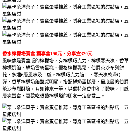
香水檸檬塔寶盒 獨享盒190元，分享盒320元
風味像是寶盒版的檸檬塔，有檸檬巧克力、檸檬寒天凍、香草
檸檬奶餡、鮮奶雪紡蛋糕、優格檸檬乳霜、伯爵茶沙布列餅
乾，多達6層風味及口感。檸檬巧克力脆口，寒天凍軟滑Q
彈，香草檸檬奶餡酸感明顯，搭配鮮奶蛋糕層，最底層的伯爵
茶沙布烈酥脆，有如神來一筆，以獨特茶香中和了酸味，口感
層次豐富，喜歡吃很酸檸檬塔的朋友一定會愛上。