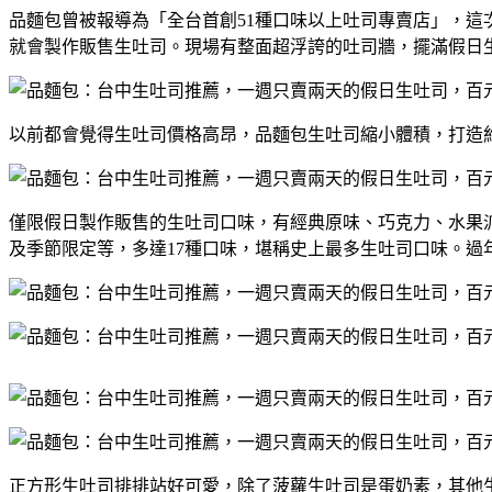
品麵包曾被報導為「全台首創51種口味以上吐司專賣店」，這
就會製作販售生吐司。現場有整面超浮誇的吐司牆，擺滿假日
以前都會覺得生吐司價格高昂，品麵包生吐司縮小體積，打造約1
僅限假日製作販售的生吐司口味，有經典原味、巧克力、水果
及季節限定等，多達17種口味，堪稱史上最多生吐司口味。過
正方形生吐司排排站好可愛，除了菠蘿生吐司是蛋奶素，其他