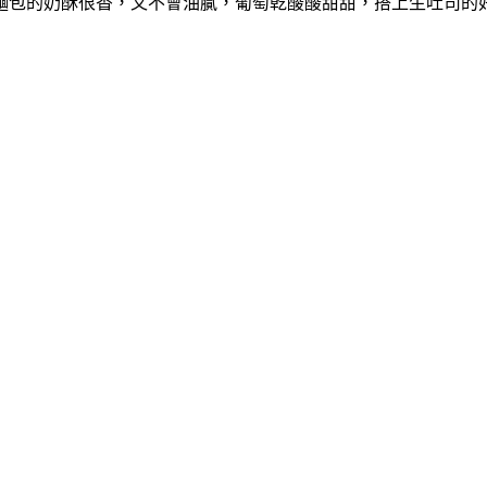
麵包的奶酥很香，又不會油膩，葡萄乾酸酸甜甜，搭上生吐司的