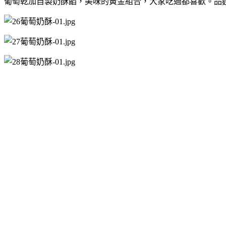
葡萄乾加自製奶酥餡，美味的黃金組合，大家吃過都喜歡。品