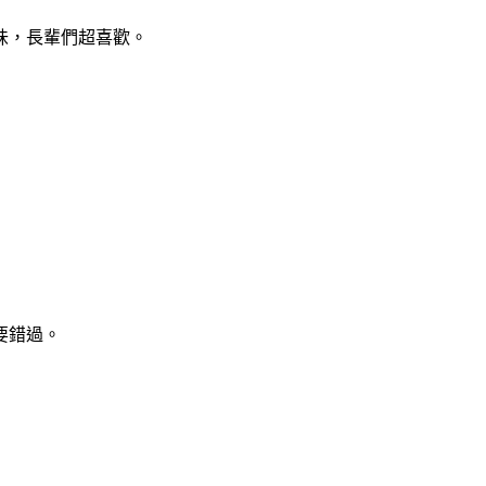
味，長輩們超喜歡。
要錯過。