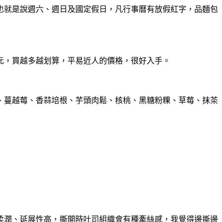
，也就是說週六、週日及國定假日，凡行事曆有放假紅字，品麵包
99元，買越多越划算，平易近人的價格，很好入手。
、蔓越莓、香蒜培根、芋頭肉鬆、核桃、黑糖粉粿、草莓、抹茶
柔潤、延展性高，撕開時吐司組織會有種牽絲感，我覺得邊撕邊