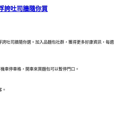
浮誇吐司牆隨你買
面浮誇吐司牆隨你選。加入品麵包社群，獲得更多好康資訊，每週
方有機車停車格，開車來買麵包可以暫停門口。
客。