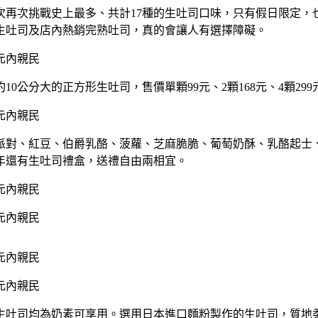
次再次挑戰史上最多、共計17種的生吐司口味，只有假日限定
生吐司及店內熱銷完熟吐司，真的會讓人有選擇障礙。
0公分大的正方形生吐司，售價單顆99元、2顆168元、4顆2
派對、紅豆、伯爵乳酪、菠蘿、芝麻脆脆、葡萄奶酥、乳酪起士
年還有生吐司禮盒，送禮自由兩相宜。
生吐司均為奶素可享用。選用日本進口麵粉製作的生吐司，質地