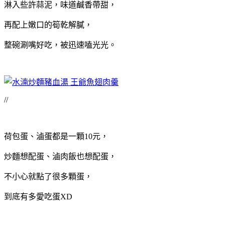
淋入些許蒜泥，味道鹹香帶甜，
再配上嫩口的筍乾解膩，
整碗涮嘴好吃，被迅速嗑光光。
//
荷包蛋、滷蛋都是一顆10元，
炒麵想配蛋、滷肉飯也想配蛋，
不小心就點了很多顆蛋，
到底有多愛吃蛋XD