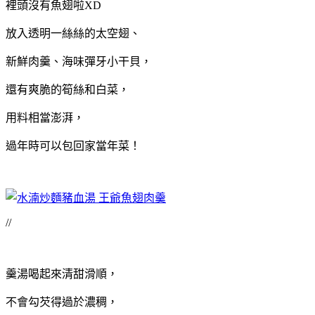
裡頭沒有魚翅啦XD
放入透明一絲絲的太空翅、
新鮮肉羹、海味彈牙小干貝，
還有爽脆的筍絲和白菜，
用料相當澎湃，
過年時可以包回家當年菜！
//
羹湯喝起來清甜滑順，
不會勾芡得過於濃稠，