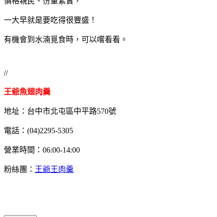
價格親民、份量紮實，
一大早就是要吃得很豐盛！
有機會到水湳覓食時，可以嚐看看。
//
王爺魚翅肉羹
地址：台中市北屯區中平路570號
電話：(04)2295-5305
營業時間：06:00-14:00
粉絲團：
王爺王肉羹