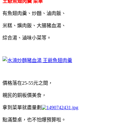
王爺魚翅肉羹 菜單
有魚翅肉羹、炒麵、滷肉飯、
米糕、爌肉飯、大腸豬血湯、
綜合湯、滷味小菜等。
價格落在25-55元之間，
親民的銅板價美食，
拿到菜單就盡量劃
點滿整桌，也不怕爆預算啦。