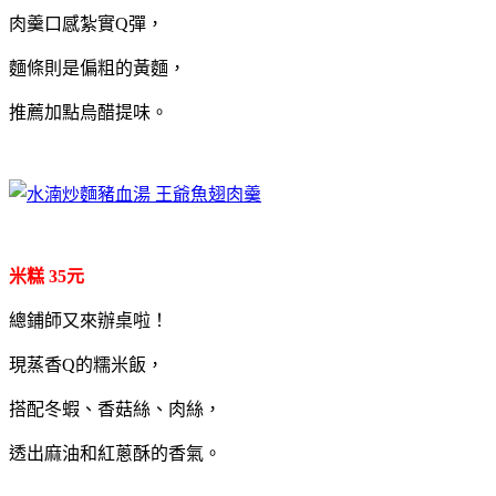
肉羹口感紮實Q彈，
麵條則是偏粗的黃麵，
推薦加點烏醋提味。
米糕 35元
總鋪師又來辦桌啦！
現蒸香Q的糯米飯，
搭配冬蝦、香菇絲、肉絲，
透出麻油和紅蔥酥的香氣。