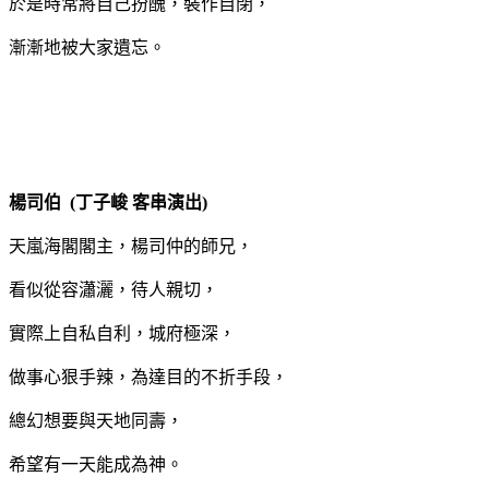
於是時常將自己扮醜，裝作自閉，
漸漸地被大家遺忘。
楊司伯 (丁子峻 客串演出)
天嵐海閣閣主，楊司仲的師兄，
看似從容瀟灑，待人親切，
實際上自私自利，城府極深，
做事心狠手辣，為達目的不折手段，
總幻想要與天地同壽，
希望有一天能成為神。