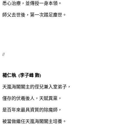
悉心治療，並傳授一身本領。
師父去世後，第一次踏足塵世。
//
楊仁執 (李子峰 飾)
天嵐海閣閣主的侄兒兼入室弟子，
僅存的伏羲後人，天賦異稟，
是百年來最具資質的除魔師，
被當做繼任天嵐海閣閣主培養。