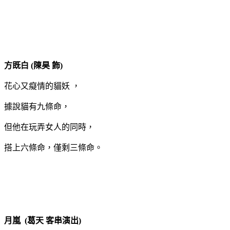
方既白 (陳昊 飾)
花心又癡情的貓妖 ，
據說貓有九條命，
但他在玩弄女人的同時，
搭上六條命，僅剩三條命。
月嵐 (葛天 客串演出)