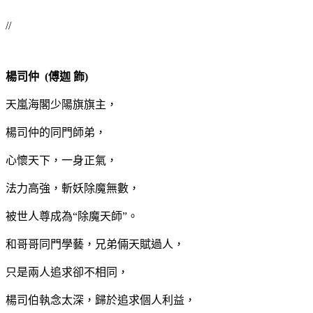
//
楊司仲 (傅迦 飾)
天嵐海閣少陽旗旗主，
楊司仲的同門師弟，
心懷天下，一身正氣，
法力高強，斬妖除魔無數，
被世人尊成為“除魔天師”。
和哥哥同門學藝，兄弟倆天賦過人，
只是兩人追求卻不相同，
楊司伯執念太深，歸於追求個人利益，