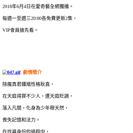
2018年6月4日在愛奇藝全網獨播。
每週一至週三20:00各免費更新2集，
VIP會員搶先看。
劇情簡介
除魔真君鍾馗性格耿直，
在天庭得罪不少人，遭天庭貶謫，
落入凡間，化身為少年穆天然，
喪失記憶和法力。
在找尋身份的過程中，