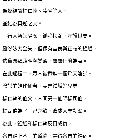
偶然結識楊仁執、凌兮等人，
並結為莫逆之交。
一行人斬妖除魔，鋤強扶弱，守護世間。
雖然法力全失，但保有善良與正義的鍾馗，
依舊憑藉聰明與變通，屢屢化險為夷。
在此過程中，眾人被捲進一個驚天陰謀。
陰謀的始作俑者，竟是鍾馗好兄弟
楊仁執的伯父、人間第一仙師楊司伯，
楊司伯為了一己之欲，造成人間動盪。
為此，鍾馗和楊仁執反目成仇，
各自踏上不同的道路，尋得各自的歸宿。