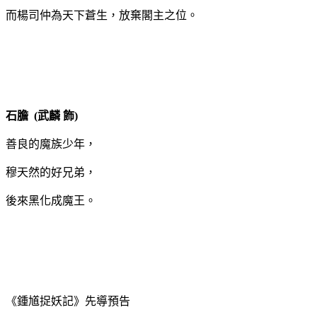
而楊司仲為天下蒼生，放棄閣主之位。
石膽 (武麟 飾)
善良的魔族少年，
穆天然的好兄弟，
後來黑化成魔王。
《鍾馗捉妖記》先導預告