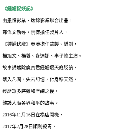
《鍾馗捉妖記》
由愚恒影業、逸錦影業聯合出品，
鄭偉文執導，阮傑擔任製片人，
《鍾馗伏魔》秦溱擔任監製、編劇，
楊旭文、楊蓉、麥迪娜、李子峰主演。
故事講述除魔真君鍾馗遭天庭貶謫，
落入凡間，失去記憶，化身穆天然，
經歷眾多磨難和歷練之後，
維護人魔各界和平的故事。
2016年11月16日在橫店開機，
2017年2月28日順利殺青，