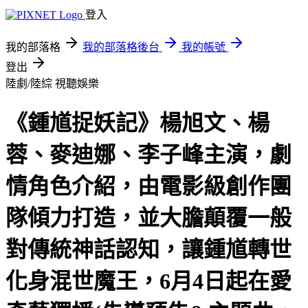
登入
我的部落格
我的部落格後台
我的帳號
登出
陸劇/陸綜
視聽娛樂
《鍾馗捉妖記》楊旭文、楊
蓉、麥迪娜、李子峰主演，劇
情角色介紹，由電影級創作團
隊傾力打造，並大膽顛覆一般
對傳統神話認知，讓鍾馗轉世
化身混世魔王，6月4日起在愛