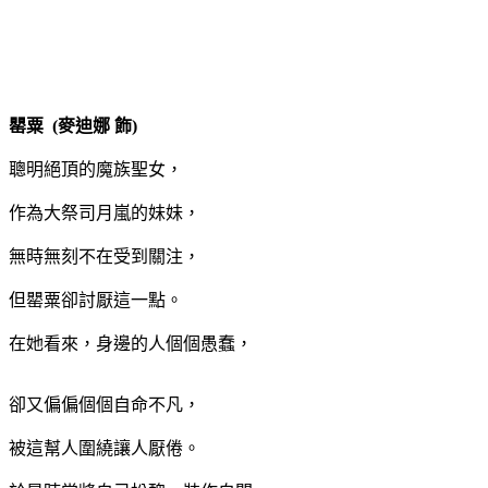
罌粟 (麥迪娜 飾)
聰明絕頂的魔族聖女，
作為大祭司月嵐的妹妹，
無時無刻不在受到關注，
但罌粟卻討厭這一點。
在她看來，身邊的人個個愚蠢，
卻又偏偏個個自命不凡，
被這幫人圍繞讓人厭倦。