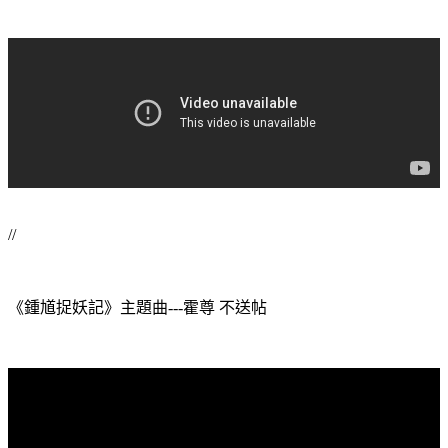
//
《鍾馗捉妖記》主題曲---霍尊 不送帖