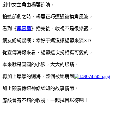
劇中女主角由楊蓉飾演，
拍這部劇之時，楊蓉正巧遭遇被換角風波，
看到《
鳳囚凰
》播完後，收視不是很樂觀，
網友紛紛感嘆：幸好于媽沒讓楊蓉來演XD
從宣傳海報來看，楊蓉這次扮相挺可愛的，
本來就是圓圓的小臉，大大的眼睛，
再加上厚厚的劉海，整個被她萌到
加上顛覆傳統神話認知的故事情節，
應該會有不錯的收視，一起拭目以待吧！