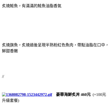
炙燒鮭魚，有滿滿的鮭魚油脂香氣
炙燒旗魚，炙燒過後呈現半熟粉紅色魚肉，帶點油脂在口中，
鮮甜香嫩
//
豪華海鮮炙丼 460元
(+100元
升級套餐)