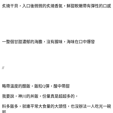
炙燒干貝，入口後微微的炙燒香氣，鮮甜軟嫩帶有彈性的口感
一整個甘甜濃郁的海膽，沒有腥味，海味在口中爆發
//
略帶溫度的醋飯，飯粒Q彈，酸中帶甜
我要說，神川的丼飯，份量真是超超多的，
料多飯多，就連平常大食量的大頭怪，也沒辦法一人吃光一碗
耶