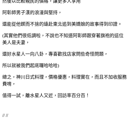
然後以比較親民的價格，讓更多人享用
阿彰師男子漢的浪漫與堅持，
還能從他鍥而不捨的遠赴東北追到美嬌娘的故事得到印證。
(其實他們很低調啦，不說也不知道阿彰師跟穿著旗袍的這位
美人是夫妻，
還好水星人一向八卦，專喜歡找店家問些奇怪問題，
所以就被我們起底囉哈哈哈)
總之，神川日式料理，價格優惠，料理實在，而且不加收服務
費唷，
值得一試，離水星人又近，回訪率百分百！
// //