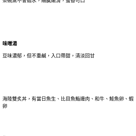
茶碗蒸不會過水，細膩嫩滑，蛋香可口
味噌湯
豆味濃郁，但不重鹹，入口帶甜，清淡回甘
海陸雙炙丼，有當日魚生、比目魚鮨邊肉、和牛、鮭魚卵、蝦
卵