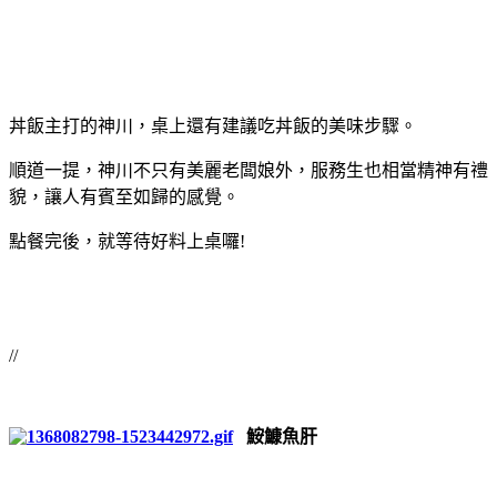
丼飯主打的神川，桌上還有建議吃丼飯的美味步驟。
順道一提，神川不只有美麗老闆娘外，服務生也相當精神有禮
貌，讓人有賓至如歸的感覺。
點餐完後，就等待好料上桌囉!
//
鮟鱇魚肝