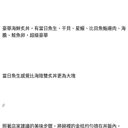
豪華海鮮炙丼，有當日魚生、干貝、星鰻、比目魚鮨邊肉、海
膽、鮭魚卵，超級豪華
當日魚生感覺比海陸雙炙丼更為大塊
//
照著店家建議的美味步驟，將碗裡的金桔均勻擠在丼飯內，