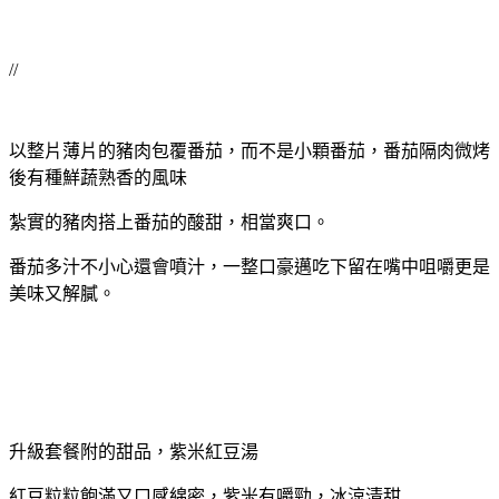
//
以整片薄片的豬肉包覆番茄，而不是小顆番茄，番茄隔肉微烤
後有種鮮蔬熟香的風味
紮實的豬肉搭上番茄的酸甜，相當爽口。
番茄多汁不小心還會噴汁，一整口豪邁吃下留在嘴中咀嚼更是
美味又解膩。
升級套餐附的甜品，紫米紅豆湯
紅豆粒粒飽滿又口感綿密，紫米有嚼勁，冰涼清甜