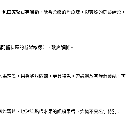
麵包口感紮實有嚼勁，酥香柔嫩的炸魚塊，與爽脆的鮮蔬醃菜，
搭配醬料區的新鮮檸檬汁，酸爽解膩。
水果辣醬，果香酸甜微辣，更具特色。旁邊還放有醃蘿蔔絲，可
切炸薯片，也沾染熱帶水果的繽紛果香。炸物不只名字特別，口