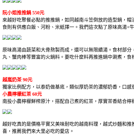
阮小姐推推鍋 550元
來越好吃聚餐必點的推推鍋，如同越南斗笠倒放的造型鍋，帽沿
食則有供應白飯、河粉、米紙擇一。我們這次點了原味高湯+牛
原味高湯由蔬菜和大骨熬製而成，還可以無限續湯。食材部分
丸、蟹肉棒等豐富的火鍋料。要吃什麼料再推進鍋中涮煮，食
越嵐奶茶 90元
獨家比例配方，以泰奶做基底，類似厚奶茶的濃郁奶香，口感
小農檸檬紅茶 60元
南投小農檸檬鮮榨原汁，搭配自己煮的紅茶，厚實茶香結合檸
越好吃真的是價格平實又美味耐吃的越南料理，越式炒麵和推
喜，推薦我們來大里必吃的愛店。