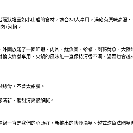
環狀堆疊如小山般的食材，適合2-3人享用。湯底有原味高湯
肉+河粉。
，外圍放滿了一圈鮮蝦、肉片、魷魚圈、蛤蠣、刻花魷魚、大陸
材輪次鮮煮享用，火鍋的風味能一直保持清香不濁，湯頭也會越
很絲滑，不會太甜膩。
檬清新，酸甜清爽很解膩。
推鍋一直是我們的心頭好，新推出的叻沙湯麵、越式炸魚法國麵