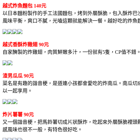
越式炸魚麵包 140元
以日本麵粉製作的手工法國麵包，烤到外層酥脆，包入酥炸巴
風味平衡，爽口不膩，光嗑這顆就能解決一餐。越好吃的炸魚
越式香酥炸雞翅 90元
自家醃製的炸雞翅，肉質鮮嫩多汁，一份就有5隻，CP值不
渣男瓜瓜 90元
菜名是有趣的諧音梗，是道連小孩都會愛吃的炸南瓜。南瓜切
以一起享用。
炸片薯薯 90元
又一個諧音梗，把馬鈴薯切成片狀酥炸，吃起來外層酥脆裡頭
感風味也很不一般，有特色很好吃。