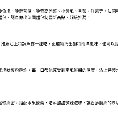
沙魚塊、醃蘿蔔條、醃紫高麗菜、小黃瓜、香菜、洋蔥等。法國
麵包，簡直做出法國麵包制霸新高點，超級推薦。
錯。推薦沾上特調魚露一起吃，更能襯托出獨特南洋風味，也可以
成塊狀裹粉酥炸，每一口都能感受到南瓜鮮甜的厚度，沾上特製
鬆軟綿密，搭配水果辣醬，增添酸甜微辣滋味，讓香酥脆綿的厚