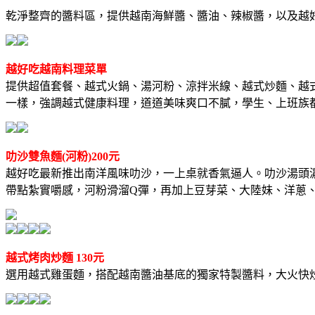
乾淨整齊的醬料區，提供越南海鮮醬、醬油、辣椒醬，以及越
越好吃越南料理菜單
提供超值套餐、越式火鍋、湯河粉、涼拌米線、越式炒麵、越
一樣，強調越式健康料理，道道美味爽口不膩，學生、上班族
叻沙雙魚麵(河粉)200元
越好吃最新推出南洋風味叻沙，一上桌就香氣逼人。叻沙湯頭
帶點紮實嚼感，河粉滑溜Q彈，再加上豆芽菜、大陸妹、洋蔥
越式烤肉炒麵 130元
選用越式雞蛋麵，搭配越南醬油基底的獨家特製醬料，大火快