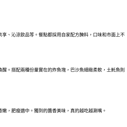
共享、沁涼飲品等。餐點都採用自家配方醃料，口味和市面上不
喚醒。搭配兩種份量實在的炸魚塊，巴沙魚細緻柔軟，土魠魚則
香嫩，肥瘦適中。獨到的醬香美味，真的越吃越涮嘴。