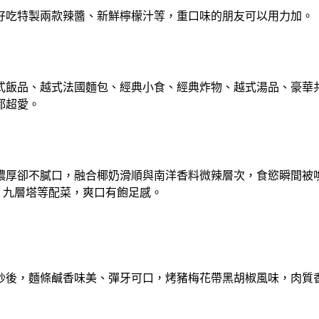
好吃特製兩款辣醬、新鮮檸檬汁等，重口味的朋友可以用力加。
式飯品、越式法國麵包、經典小食、經典炸物、越式湯品、豪華
都超愛。
濃厚卻不膩口，融合椰奶滑順與南洋香料微辣層次，食慾瞬間被
、九層塔等配菜，爽口有飽足感。
炒後，麵條鹹香味美、彈牙可口，烤豬梅花帶黑胡椒風味，肉質