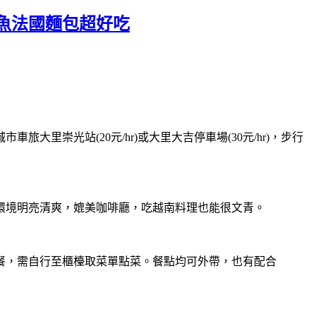
魚法國麵包超好吃
崇光站(20元/hr)或大里大吉停車場(30元/hr)，步行
環境明亮清爽，媲美咖啡廳，吃越南料理也能很文青。
餐，需自行至櫃檯取菜單點菜。餐點均可外帶，也有配合