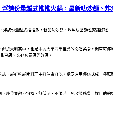
，浮誇份量越式推推火鍋，最新叻沙麵、炸
值，浮誇份量越式推推鍋，新品叻沙麵、炸魚法國麵包驚豔好吃！
大明高中，也是中興大學同學推薦的必吃美食。開車可停城市車旅大里
、北屯店、文心秀泰店等分店。
吃店，越好吃越南料理主打健康好吃，還要有用餐儀式感，餐廳
間，座位寬敞不擁擠，無低消、不限時，免收服務費，採自助點