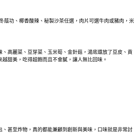
、冬蔭功、椰香酸辣、秘製沙茶任選，肉片可選牛肉或豬肉，米
妹、高麗菜、豆芽菜、玉米筍、金針菇，湯底還放了豆皮、貢
來越甜美，吃得超飽而且不會膩，讓人無比回味。
包、甚至炸物，真的都能兼顧到創新與美味，口味就是非常討