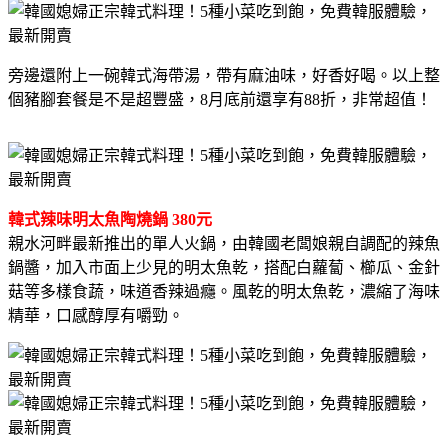
旁邊還附上一碗韓式海帶湯，帶有麻油味，好香好喝。以上整
個豬腳套餐是不是超豐盛，8月底前還享有88折，非常超值！
韓式辣味明太魚陶燒鍋 380元
親水河畔最新推出的單人火鍋，由韓國老闆娘親自調配的辣魚
鍋醬，加入市面上少見的明太魚乾，搭配白蘿蔔、櫛瓜、金針
菇等多樣食蔬，味道香辣過癮。風乾的明太魚乾，濃縮了海味
精華，口感醇厚有嚼勁。