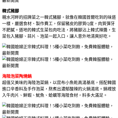
韓式豬腳
親水河畔的招牌菜之一韓式豬腳，就像在韓國首爾吃到的味道
一樣，嚴選食材、製作費工，保留豬皮的膠質Q度，肉質彈牙
不肥膩。道地的韓式生菜包肉吃法，將豬腳沾上韓式辣醬，生
菜包入豬腳、蒜片、泡菜一起入口，讓人意外地清爽好吃。
海陸泡菜陶燒鍋
超值又美味的海陸泡菜鍋，以昆布小魚乾高湯基底，搭配韓國
進口辛香料及手作泡菜，熬煮出濃郁酸辣的火鍋湯底。鍋裡放
入牛肉片、鮮蝦、魷魚、蛤蠣等海陸食材，料多大滿足。