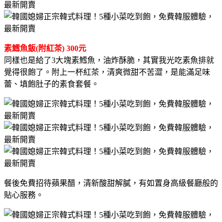
素鱈魚飯(附紅茶) 300元
同樣也是給了3大塊素鱈魚，油炸酥脆，其實我光吃素魚排就
覺得很飽了。附上一杯紅茶，清爽微甜不苦澀，是能滿足味
蕾、填飽肚子的素食套餐。
餐後免費招待蘋果醋，清新酸甜解膩，有如置身高級餐廳般的
貼心服務。