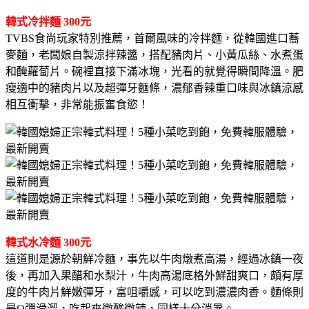
韓式冷拌麵 300元
TVBS食尚玩家特別推薦，首爾風味的冷拌麵，從韓國進口蕎
麥麵，老闆娘自製涼拌辣醬，搭配豬肉片、小黃瓜絲、水煮蛋
和醃蘿蔔片。碗裡直接下滿冰塊，光看的就覺得瞬間降溫。肥
瘦適中的豬肉片以及超彈牙麵條，濃郁香辣重口味與冰鎮涼感
相互衝擊，非常能振奮食慾！
韓式水冷麵 300元
這道則是源於朝鮮冷麵，事先以牛肉燉煮高湯，經過冰鎮一夜
後，再加入果醋和水梨汁，牛肉高湯底格外鮮甜爽口，頗有厚
度的牛肉片鮮嫩彈牙，富咀嚼感，可以吃到濃濃肉香。麵條則
是Q彈滑溜，吃起來微酸微辣，同樣十分消暑。