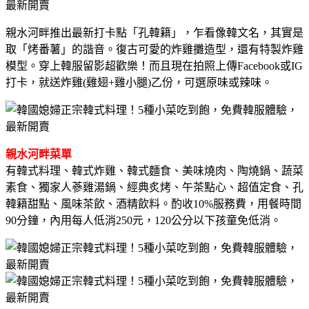
親水河畔推出最新打卡點「孔韓籍」，乍看像韓文名，其實是
取「烤番薯」的諧音。復古可愛的炸雞攤造型，還有特製炸雞
模型。穿上韓服留影超歡樂！而且現在拍照上傳Facebook或IG
打卡，就送炸雞(雞翅+雞小腿)乙份，可選原味或辣味。
親水河畔菜單
有韓式料理、韓式炸雞、韓式麵食、美味燒肉、陶燒鍋、蔬菜
素食、獨家人蔘雞湯鍋、經典炙烤、午茶點心、超值定食、孔
韓籍甜點、風味茶飲、酒精飲料。酌收10%服務費，用餐時間
90分鐘，內用每人低消250元，120公分以下孩童免低消。