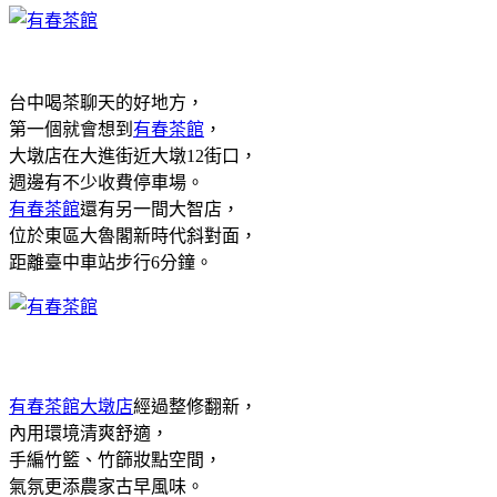
台中喝茶聊天的好地方，
第一個就會想到
有春茶館
，
大墩店在大進街近大墩12街口，
週邊有不少收費停車場。
有春茶館
還有另一間大智店，
位於東區大魯閣新時代斜對面，
距離臺中車站步行6分鐘。
有春茶館大墩店
經過整修翻新，
內用環境清爽舒適，
手編竹籃、竹篩妝點空間，
氣氛更添農家古早風味。