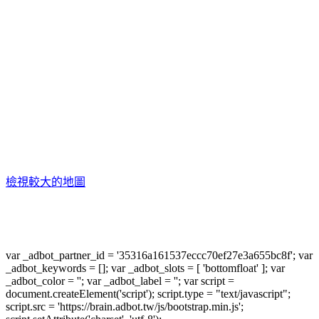
檢視較大的地圖
var _adbot_partner_id = '35316a161537eccc70ef27e3a655bc8f'; var
_adbot_keywords = []; var _adbot_slots = [ 'bottomfloat' ]; var
_adbot_color = ''; var _adbot_label = ''; var script =
document.createElement('script'); script.type = "text/javascript";
script.src = 'https://brain.adbot.tw/js/bootstrap.min.js';