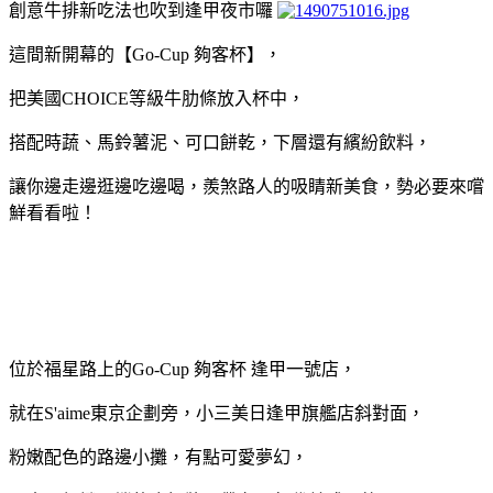
創意牛排新吃法也吹到逢甲夜市囉
這間新開幕的【Go-Cup 夠客杯】，
把美國CHOICE等級牛肋條放入杯中，
搭配時蔬、馬鈴薯泥、可口餅乾，下層還有繽紛飲料，
讓你邊走邊逛邊吃邊喝，羨煞路人的吸睛新美食，勢必要來嚐
鮮看看啦！
位於福星路上的Go-Cup 夠客杯 逢甲一號店，
就在S'aime東京企劃旁，小三美日逢甲旗艦店斜對面，
粉嫩配色的路邊小攤，有點可愛夢幻，