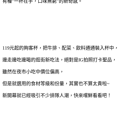
有種"一杯在手，口味無窮"的新奇感。
119元起的夠客杯，把牛排、配菜、飲料通通裝入杯中，
邊走邊吃邊喝的逛街新吃法，絕對是IG拍照打卡聖品，
雖然在夜市小吃中價位偏高，
但是就選用的食材等級和份量，其實也不算太貴啦~
新開幕就已經吸引不少排隊人潮，快來嚐鮮看看吧！