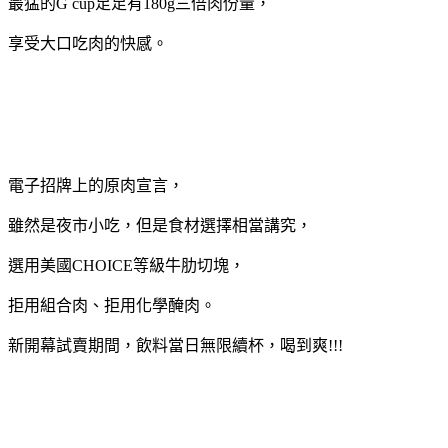
最猛的G cup足足有180g三倍肉份量，
享受大口吃肉的快感。
電子招牌上的原肉宣言，
雖然是夜市小吃，但是食材選擇相當講究，
選用美國CHOICE等級牛肋切塊，
拒用組合肉、拒用化學醃肉。
新開幕試賣期間，飲料當日無限續杯，喝到爽!!!