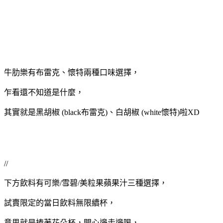
牛肋樂有布雷克、懷特兩種口味選擇，
乍看還不知道是什麼，
其實就是黑胡椒 (black布雷克)、白胡椒 (white懷特)啦XD
//
下方飲料有可樂/雪碧/美粒果蘋果汁三種選擇，
試賣限定的當日飲料無限續杯，
意思就是捧著花朵杯，開心邊走邊喝，