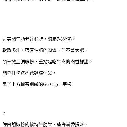
這美國牛肋條好好吃，約是7-8分熟，
軟嫩多汁，帶有油脂的肉質，但不會太肥，
簡單撒上調味粉，重點是吃牛肉的肉香鮮甜。
開幕打卡送不銹鋼環保叉，
叉子上方還有別緻的Go-Cup！字樣
//
佐白胡椒粉的懷特牛肋樂，些許鹹香提味，