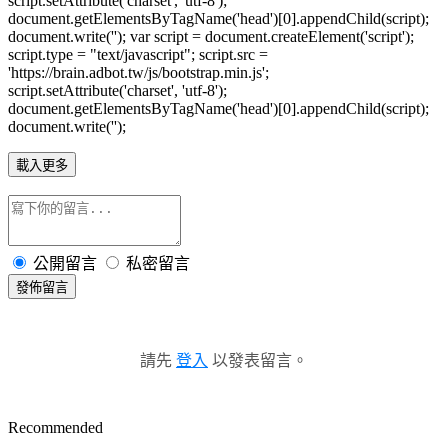
script.setAttribute('charset', 'utf-8');
document.getElementsByTagName('head')[0].appendChild(script);
document.write(''); var script = document.createElement('script');
script.type = "text/javascript"; script.src =
'https://brain.adbot.tw/js/bootstrap.min.js';
script.setAttribute('charset', 'utf-8');
document.getElementsByTagName('head')[0].appendChild(script);
document.write('');
載入更多
公開留言
私密留言
發佈留言
請先
登入
以發表留言。
Recommended