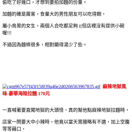
偷吃了好幾口，才想到要拍加麵的份量。
加麵的確是厲害，食量大的男性朋友可以吃得飽，
屬小鳥胃的女生，兩個人合吃都足夠 ((但店裡沒有提供小碗
喔!!!
不過因為麵條很多，相對顯得湯少了些。
麻辣地獄風
味-豪華海陸拉麵 170元
一直喊著要直闖地獄的大頭怪，真的幫他點麻辣地獄拉麵時，
店家一問要大中小辣時，他竟以當天胃腸略有不適，加上空腹
等等藉口，