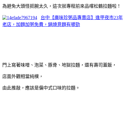
為避免大頭怪扼腕太久，這次就專程前來品嚐松鶴拉麵啦！
台中【廣味珍粥品專賣店】逢甲夜市23年
老店，加麵加粥免費，鍋燒意麵有嚼勁
門上寫著味噌、泡菜、豚骨、地獄拉麵，還有壽司蓋飯，
店面外觀相當純樸，
由此推敲，應該是偏中式口味的拉麵。