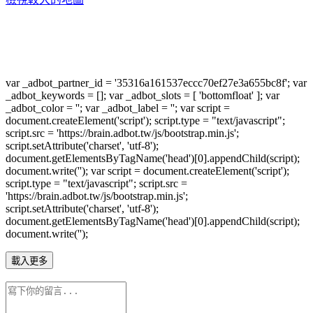
var _adbot_partner_id = '35316a161537eccc70ef27e3a655bc8f'; var
_adbot_keywords = []; var _adbot_slots = [ 'bottomfloat' ]; var
_adbot_color = ''; var _adbot_label = ''; var script =
document.createElement('script'); script.type = "text/javascript";
script.src = 'https://brain.adbot.tw/js/bootstrap.min.js';
script.setAttribute('charset', 'utf-8');
document.getElementsByTagName('head')[0].appendChild(script);
document.write(''); var script = document.createElement('script');
script.type = "text/javascript"; script.src =
'https://brain.adbot.tw/js/bootstrap.min.js';
script.setAttribute('charset', 'utf-8');
document.getElementsByTagName('head')[0].appendChild(script);
document.write('');
載入更多