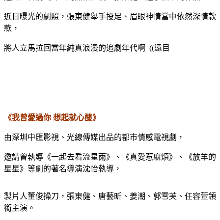
近日曝光的劇照，張東健舉手投足、眉眼神情當中依然深情款
款，
將人立馬拉回當年純真浪漫的追劇年代啊 ((遠目
《我曾愛過你 想起就心酸》
由深圳中匯影視、光線傳媒出品的都市情感電視劇，
邀請曾執導《一起去看流星雨》、《真愛惹麻煩》、《放羊的
星星》等劇的著名導演沈怡執導，
製片人董俊操刀，張東健、唐藝昕、姜潮、郭雪芙、任容萱領
銜主演。