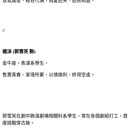
意氣風發、輕狂代價、為愛迷失、迷途知返。
//
楊沫 (郭雪芙 飾)
金牛座，表演系學生，
售賣青春、家境所累、以情換利、終得空虛。
郭雪芙在劇中飾演劇場相關科系學生，常在各個劇組打工，首
度挑戰穿古裝。