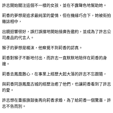
許志開始關注這個不一樣的女孩，並在不露聲色地幫助她。
莉香的夢想是追求最純潔的愛情，但在機緣巧合下，她被街拍
雜誌相中，
出鏡迴響很好，誤打誤撞地開始接廣告邀約，並成為了許志公
司產品的代言人。
猴子的夢想是楊沫，他察覺不到莉香的認真。
莉香對猴子不斷地付出，而許志一直默默地陪伴在莉香的身
邊。
莉香去鳳凰散心，在事業上經歷大起大落的許志不忘跟隨，
與莉香同游鳳凰古城的經歷治癒了他們，也讓莉香看到了許志
的愛。
許志想在重振旗鼓後再向莉香求婚，為了給莉香一個驚喜，許
志不告而別。