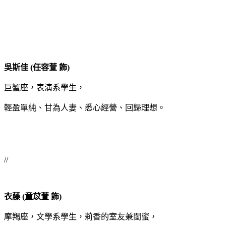
吳斯佳 (任容萱 飾)
巨蟹座，表演系學生，
輕盈單純、甘為人妻、悉心經營、回歸理想。
//
衣藤 (童苡萱 飾)
摩羯座，文學系學生，莉香的室友兼閨蜜，