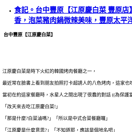
食記。台中豐原【江原慶白菜 豐原
香，泡菜豬肉鍋微辣美味，豐原太平洋
台中豐原【江原慶白菜】
江原慶白菜是時下火紅的韓國烤肉餐廳之一，
最近常在臉書上看到朋友拍照打卡超誘人的八色烤肉，這家也
當初在約這家餐廳時，水星人之間出現了很蠢的對話 ((為保
「改天來去吃江原慶白菜!」
「那是什麼?白菜滷嗎?」「所以是中式合菜餐廳囉」
「江原慶是什麼意思?」「不知道耶，應該是個地名吧」