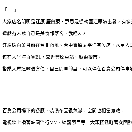
「..... 」
人家店名明明是
江原 慶白菜
，意思是從韓國江原道出發，有多
還虧有人說自己是美食部落客，我呸XD
江原慶白菜目前在台北微風、台中豐原太平洋有設店，水星人當
位在太平洋百貨B1，靠近豐原車站、廟東夜市，
搭乘大眾運輸很方便，自己開車的話，可以停在百貨公司停車
百貨公司樓下的餐廳，裝潢布置很氣派，空間也相當寬敞，
電視牆上播著韓國流行MV、綜藝節目等，大頭怪猛盯著女團