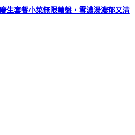
，慶生套餐小菜無限續盤，雪濃湯濃郁又清