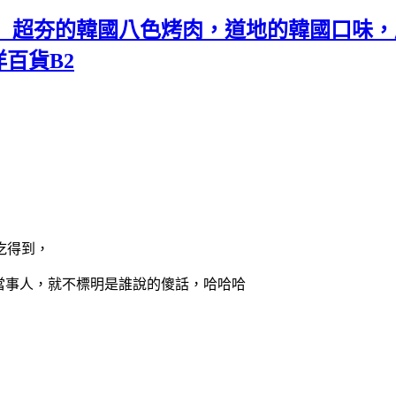
店】超夯的韓國八色烤肉，道地的韓國口味
百貨B2
吃得到，
護當事人，就不標明是誰說的傻話，哈哈哈