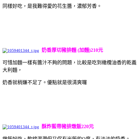
同樣好吃，是我難得愛的花生醬，濃郁芳香。
奶香厚切豬排麵 (加麵)210元
可惜加麵一樣有醬汁不夠的問題，比較是吃到橄欖油香的乾義
大利麵，
奶香就稍嫌不足了。優點就是很清爽囉
酥炸藍帶豬排燉飯220元
燉飯好吃，軟綿濕潤但又保有米飯的Q度，有淡淡的奶香。