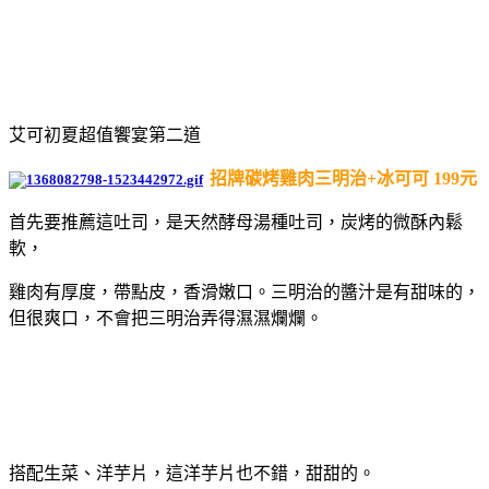
艾可初夏超值饗宴第二道
招牌碳烤雞肉三明治+冰可可 199元
首先要推薦這吐司，是天然酵母湯種吐司，炭烤的微酥內鬆
軟，
雞肉有厚度，帶點皮，香滑嫩口。三明治的醬汁是有甜味的，
但很爽口，不會把三明治弄得濕濕爛爛。
搭配生菜、洋芋片，這洋芋片也不錯，甜甜的。