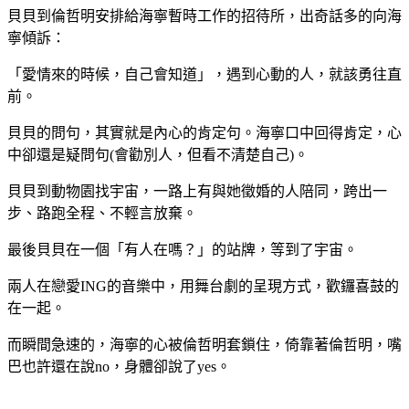
貝貝到倫哲明安排給海寧暫時工作的招待所，出奇話多的向海
寧傾訴：
「愛情來的時候，自己會知道」，遇到心動的人，就該勇往直
前。
貝貝的問句，其實就是內心的肯定句。海寧口中回得肯定，心
中卻還是疑問句(會勸別人，但看不清楚自己)。
貝貝到動物園找宇宙，一路上有與她徵婚的人陪同，跨出一
步、路跑全程、不輕言放棄。
最後貝貝在一個「有人在嗎？」的站牌，等到了宇宙。
兩人在戀愛ING的音樂中，用舞台劇的呈現方式，歡鑼喜鼓的
在一起。
而瞬間急速的，海寧的心被倫哲明套鎖住，倚靠著倫哲明，嘴
巴也許還在說no，身體卻說了yes。