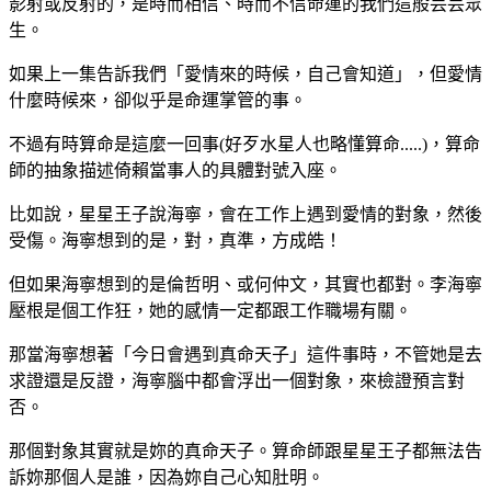
影射或反射的，是時而相信、時而不信命運的我們這般芸芸眾
生。
如果上一集告訴我們「愛情來的時候，自己會知道」，但愛情
什麼時候來，卻似乎是命運掌管的事。
不過有時算命是這麼一回事(好歹水星人也略懂算命.....)，算命
師的抽象描述倚賴當事人的具體對號入座。
比如說，星星王子說海寧，會在工作上遇到愛情的對象，然後
受傷。海寧想到的是，對，真準，方成皓！
但如果海寧想到的是倫哲明、或何仲文，其實也都對。李海寧
壓根是個工作狂，她的感情一定都跟工作職場有關。
那當海寧想著「今日會遇到真命天子」這件事時，不管她是去
求證還是反證，海寧腦中都會浮出一個對象，來檢證預言對
否。
那個對象其實就是妳的真命天子。算命師跟星星王子都無法告
訴妳那個人是誰，因為妳自己心知肚明。