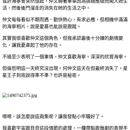
或許海寧會突然憶起，仲文騎著單車因為搞錯應徵而闖入她生
活，然後後門溜走的消失在她的生活之中。
仲文每每看似不期而遇、勤快熱心、有求必應，但相機中滿滿
的海寧相片，說是愛慕也能說是跟蹤。
其實我很喜歡仲文這個角色，但我承認最後十分鐘的劇情變
化，讓我憂慮起了他的存在。
不過至少表明了一個事情，仲文喜歡海寧。深深的欣賞海寧。
但倫哲明這一天終究沒出現。何仲文這天在但最終消失了。星
星王子到底說得準不準？也許是秘密。
嗯嗯，該怎麼說這兩集呢？讓我發點小牢騷好了。
我喜歡宇宙跟貝貝這段情節的處理，一種帶點歌舞劇的表現手