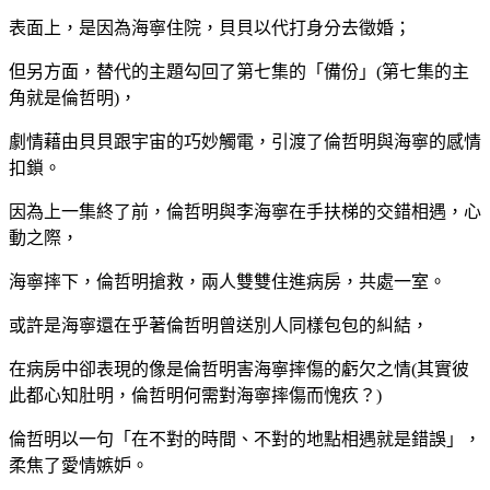
表面上，是因為海寧住院，貝貝以代打身分去徵婚；
但另方面，替代的主題勾回了第七集的「備份」(第七集的主
角就是倫哲明)，
劇情藉由貝貝跟宇宙的巧妙觸電，引渡了倫哲明與海寧的感情
扣鎖。
因為上一集終了前，倫哲明與李海寧在手扶梯的交錯相遇，心
動之際，
海寧摔下，倫哲明搶救，兩人雙雙住進病房，共處一室。
或許是海寧還在乎著倫哲明曾送別人同樣包包的糾結，
在病房中卻表現的像是倫哲明害海寧摔傷的虧欠之情(其實彼
此都心知肚明，倫哲明何需對海寧摔傷而愧疚？)
倫哲明以一句「在不對的時間、不對的地點相遇就是錯誤」，
柔焦了愛情嫉妒。