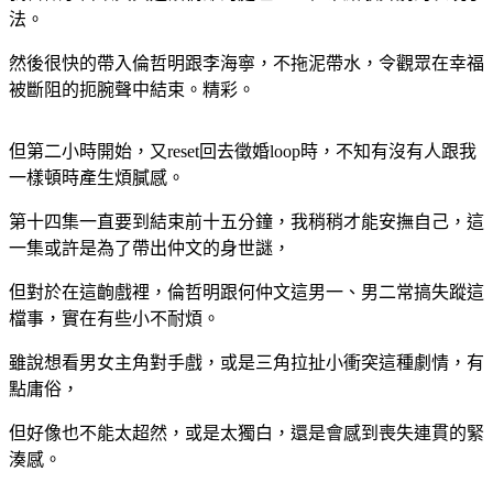
法。
然後很快的帶入倫哲明跟李海寧，不拖泥帶水，令觀眾在幸福
被斷阻的扼腕聲中結束。精彩。
但第二小時開始，又reset回去徵婚loop時，不知有沒有人跟我
一樣頓時產生煩膩感。
第十四集一直要到結束前十五分鐘，我稍稍才能安撫自己，這
一集或許是為了帶出仲文的身世謎，
但對於在這齣戲裡，倫哲明跟何仲文這男一、男二常搞失蹤這
檔事，實在有些小不耐煩。
雖說想看男女主角對手戲，或是三角拉扯小衝突這種劇情，有
點庸俗，
但好像也不能太超然，或是太獨白，還是會感到喪失連貫的緊
湊感。