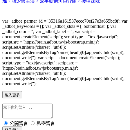
瑋、張少懷主演，故事劇情角色介紹，接檔妹妹
var _adbot_partner_id = '35316a161537eccc70ef27e3a655bc8f'; var
_adbot_keywords = []; var _adbot_slots = [ 'bottomfloat' ]; var
_adbot_color = ''; var _adbot_label = ''; var script =
document.createElement('script'); script.type = "text/javascript";
script.src = 'https://brain.adbot.tw/js/bootstrap.min.js';
script.setAttribute('charset', 'utf-8');
document.getElementsByTagName('head')[0].appendChild(script);
document.write(''); var script = document.createElement('script');
script.type = "text/javascript"; script.src =
'https://brain.adbot.tw/js/bootstrap.min.js';
script.setAttribute('charset', 'utf-8');
document.getElementsByTagName('head')[0].appendChild(script);
document.write('');
載入更多
公開留言
私密留言