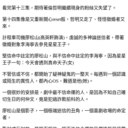
看完第十三集，期待著倫哲明繼續現身的粉絲又失望了。
第十四集像是又重新開心reset般，哲明又走了、怪怪徵婚者又
來。
計程車司機廖松山(高英軒飾演)，虔誠的多神論迷信者，帶著
徵婚對象李海寧去參見星星王子。
堅信命中註定的廖松山，與不信命中註定的李海寧，因為星星
王子一句：今天會遇到真命天子(女)
不管信或不信，都開始了疑神疑鬼的一整天。每遇到一個認識
或陌生的異性人，都內心OS，難道是他(她)。
一個很妙的安排是，劇中最不信命運的人，是因為不知自己確
切生日的何仲文，竟是犯過詐欺前科的人。
廖松山是個影子，一個極端迷信的丑角，一個喜劇收場的命定
者，