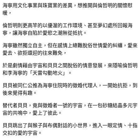
海寧用文化事業與珠寶業的差異，想推開與倫哲明的關懷慰
暖，
倫哲明則更高竿的以優渥的工作環境、甚至夢幻處所回報海
寧，讓海寧自陷於愛慾之潮無從抵抗。
海寧雖然獨立自主，但在感情上總難脫俗世情愛的糾纏，愛來
愛去、欲拒還迎的往來難免，
於是劇情藉由宇宙和貝貝之間脫俗的情意發展，來隱喻倫哲明
和李海寧的「天雷勾動地火」。
貝貝被同仁公推為海寧住院時的徵婚代理人，一開始抗拒，到
後來覺得有趣。
替代者貝貝，竟與徵婚者一號的宇宙，在一包砂糖結晶多元宇
宙的共鳴中，愛上了彼此。
貝貝跳出了與猴子與布偶對話的小世界，進入一眼定情、十指
交扣的愛的宇宙。