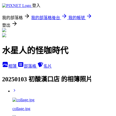
登入
我的部落格
我的部落格後台
我的帳號
登出
水星人的怪咖時代
相簿
部落格
名片
20250103 初酸漢口店 的相簿照片
collage.jpg