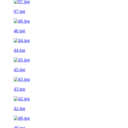
07.jpg
46.jpg
44.jpg
45.jpg
43.jpg
42.jpg
40.jpg